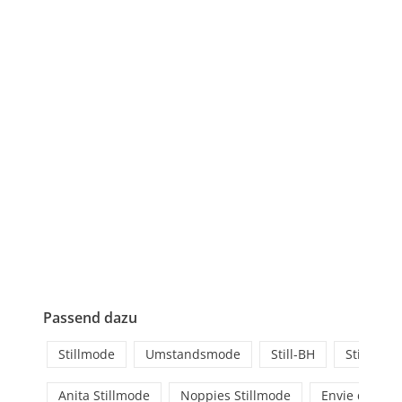
Passend dazu
Stillmode
Umstandsmode
Still-BH
Still-Ober
Anita Stillmode
Noppies Stillmode
Envie de Frai