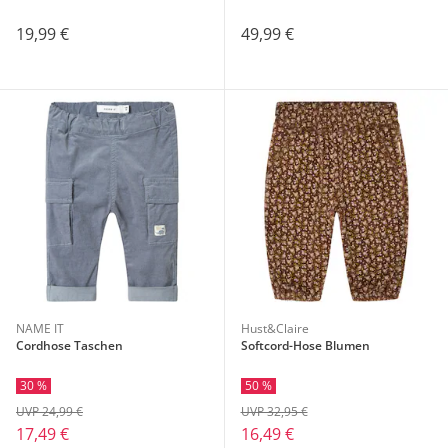
19,99 €
49,99 €
NAME IT
Hust&Claire
Cordhose Taschen
Softcord-Hose Blumen
30 %
50 %
UVP 24,99 €
UVP 32,95 €
17,49 €
16,49 €