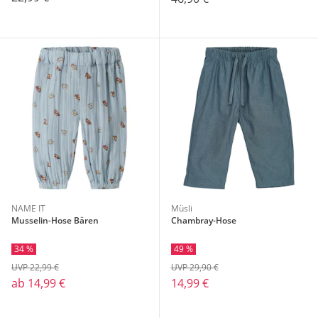
NAME IT
Müsli
Musselin-Hose Bären
Chambray-Hose
34 %
49 %
UVP 22,99 €
UVP 29,90 €
ab
14,99 €
14,99 €