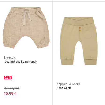
Sterntaler
Jogginghose Leinenoptik
52 %
Noppies Newborn
Hose Gijon
UVP 22,99 €
10,99 €