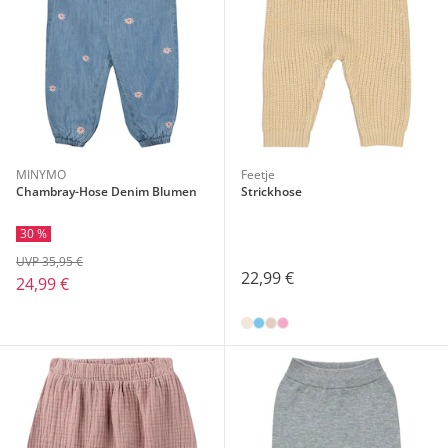
MINYMO
Feetje
Chambray-Hose Denim Blumen
Strickhose
30 %
UVP 35,95 €
22,99 €
24,99 €