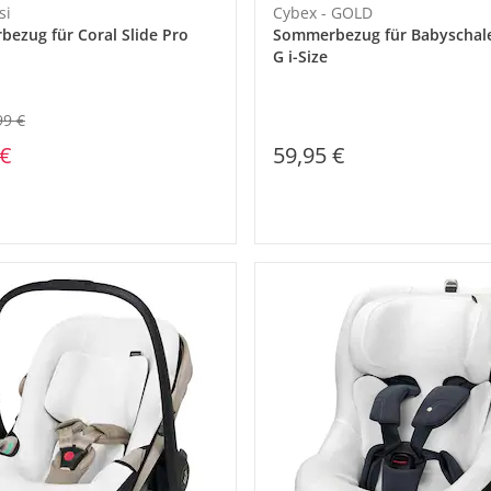
si
Cybex - GOLD
ezug für Coral Slide Pro
Sommerbezug für Babyschal
G i-Size
99 €
 €
59,95 €