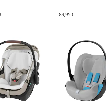
 €
89,95 €