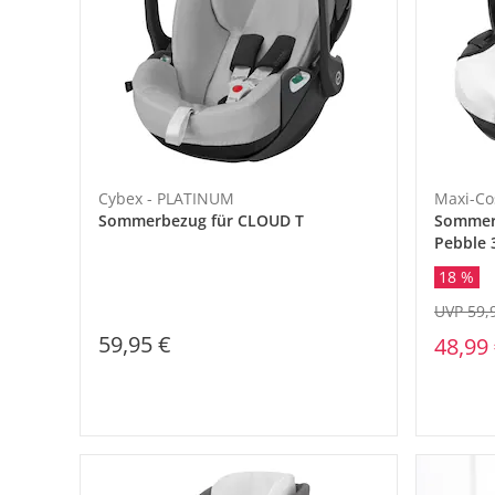
Cybex - PLATINUM
Maxi-Co
Sommerbezug für CLOUD T
Sommerb
Pebble 
18 %
UVP 59,
59,95 €
48,99