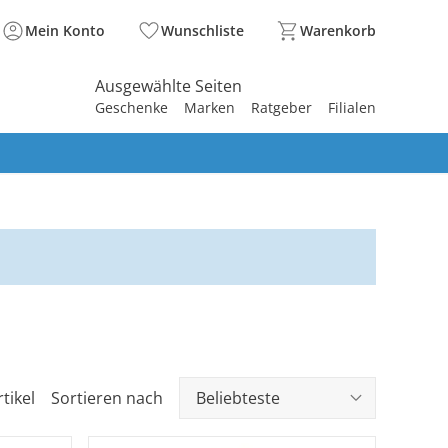
Mein Konto
Wunschliste
Warenkorb
Ausgewählte Seiten
Geschenke
Marken
Ratgeber
Filialen
spirieren
spirieren
spirieren
spirieren
spirieren
spirieren
spirieren
spirieren
spirieren
tikel
Sortieren nach