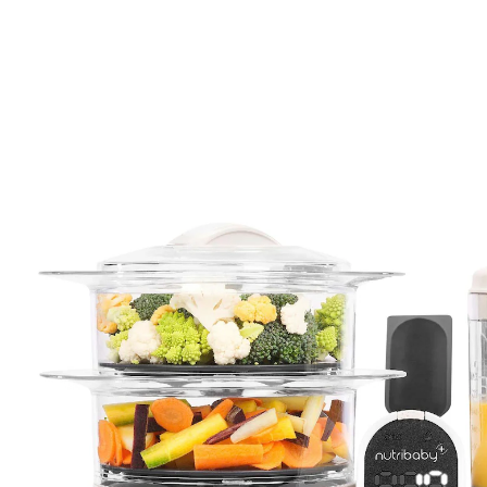
BABYMOOV
Babynahrungszubereiter und Sterilisator
NutribabyPlus mineral beige
(15)
16 %
UVP 159,90 €
133,99 €
inkl. MwSt. und zzgl.
Versandkosten
66 PAYBACK Basis°Punkte
sammeln
In den Warenkorb
Lieferung nach Hause