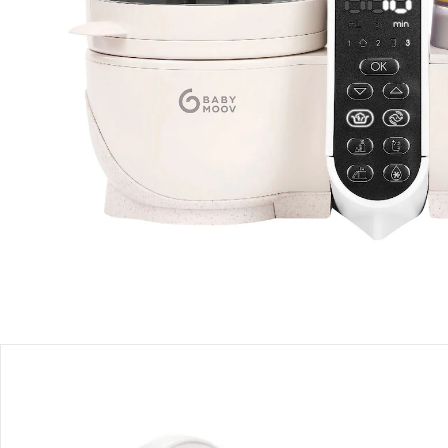
Sofort lieferbar - in 2-3 Werktagen bei Dir
Filialabholung
Einen Moment bitte...
Produktbeschreibung
Produktdetails
Hinweise, Siegel & Hersteller