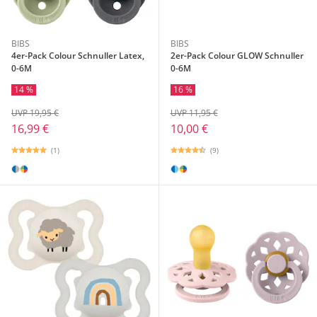
BIBS
BIBS
4er-Pack Colour Schnuller Latex,
2er-Pack Colour GLOW Schnuller
0-6M
0-6M
14 %
16 %
UVP 19,95 €
UVP 11,95 €
16,99 €
10,00 €
(1)
(9)