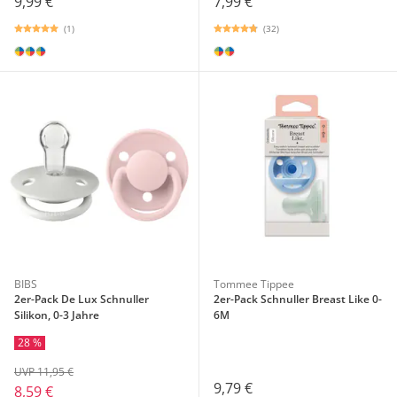
9,99 €
7,99 €
(1)
(32)
BIBS
Tommee Tippee
2er-Pack De Lux Schnuller
2er-Pack Schnuller Breast Like 0-
Silikon, 0-3 Jahre
6M
28 %
UVP 11,95 €
9,79 €
8,59 €