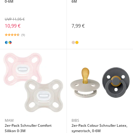
0-6M
6M
UVP 11,95 €
10,99 €
7,99 €
(9)
MAM
BIBS
2er-Pack Schnuller Comfort
2er-Pack Colour Schnuller Latex,
Silikon 0-3M
symetrisch, 0-6M