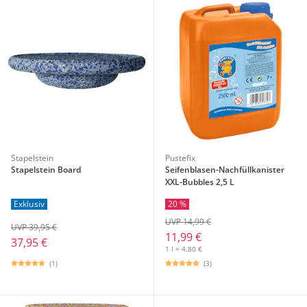
Stapelstein
Pustefix
Stapelstein Board
Seifenblasen-Nachfüllkanister
XXL-Bubbles 2,5 L
20 %
Exklusiv
UVP 14,99 €
UVP 39,95 €
11,99 €
37,95 €
1 l = 4,80 €
(1)
(3)