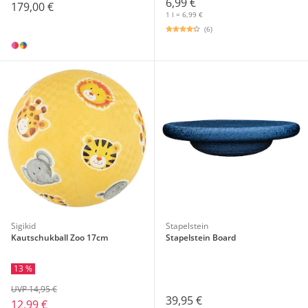
6,99 €
179,00 €
1 l = 6,99 €
(6)
Sigikid
Stapelstein
Kautschukball Zoo 17cm
Stapelstein Board
13 %
UVP 14,95 €
39,95 €
12,99 €