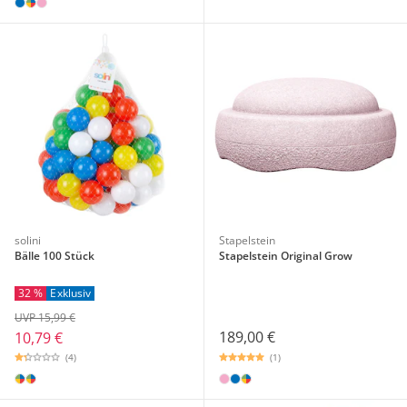
solini
Stapelstein
Bälle 100 Stück
Stapelstein Original Grow
32 %
Exklusiv
UVP 15,99 €
189,00 €
10,79 €
(1)
(4)