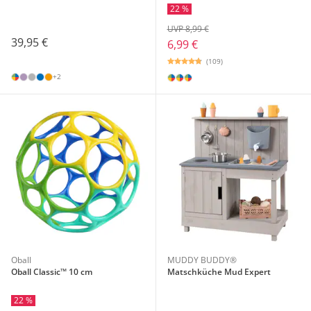
22 %
UVP 8,99 €
39,95 €
6,99 €
(109)
+2
Oball
MUDDY BUDDY®
Oball Classic™ 10 cm
Matschküche Mud Expert
22 %