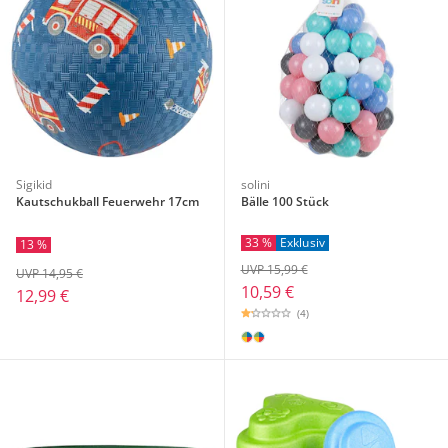
Sigikid
solini
Kautschukball Feuerwehr 17cm
Bälle 100 Stück
33 %
Exklusiv
13 %
UVP 15,99 €
UVP 14,95 €
10,59 €
12,99 €
(4)