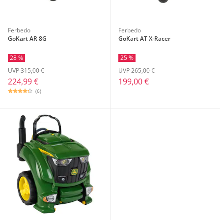
Ferbedo
Ferbedo
GoKart AR 8G
GoKart AT X-Racer
28 %
25 %
UVP 315,00 €
UVP 265,00 €
224,99 €
199,00 €
(6)
Aktionsbedingungen
schließen