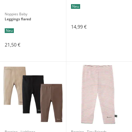
Neu
Noppies Baby
Leggings flared
14,99 €
Neu
21,50 €
Bornino - Lieblinge
Bornino - Tiny Friends