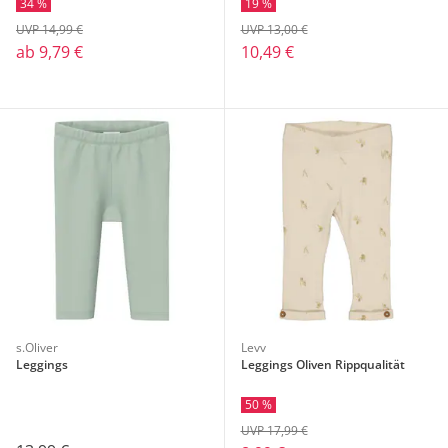
34 %
19 %
UVP 14,99 €
UVP 13,00 €
ab
9,79 €
10,49 €
s.Oliver
Levv
Leggings
Leggings Oliven Rippqualität
50 %
UVP 17,99 €