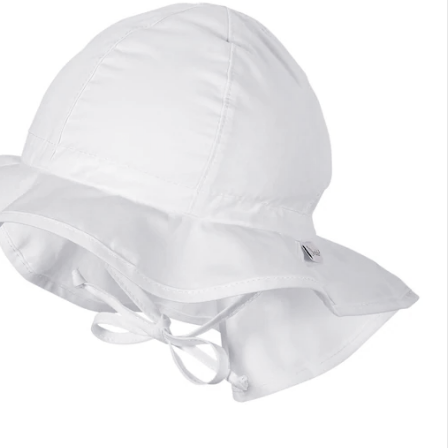
rt lieferbar - in 2-3 Werktagen bei Dir
lialabholung
nen Moment bitte...