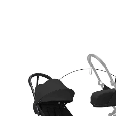
STOKKE® - YOYO3
Buggy inkl. Neugeborenenset
21 %
Bundle
UVP 669,00 €
525,99 €
inkl. MwSt. und zzgl.
Versandkosten
262 PAYBACK Basis°Punkte
sammeln
Variante
In den Warenkorb