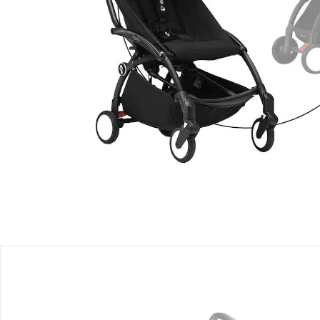
Lieferung nach Hause
Lieferbar - in 2-4 Werktagen bei Dir
Filialabholung
Einen Moment bitte...
Produktbeschreibung
Produktdetails