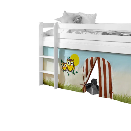
Motiv Eule
15 %
Neu
UVP 24,90 €
21,17 €
inkl. MwSt. und zzgl.
Versandkosten
10 PAYBACK Basis°Punkte
sammeln
Variante
Eule
In den Warenkorb
Lieferung nach Hause
Lieferbar - in 3-4 Werktagen bei Dir