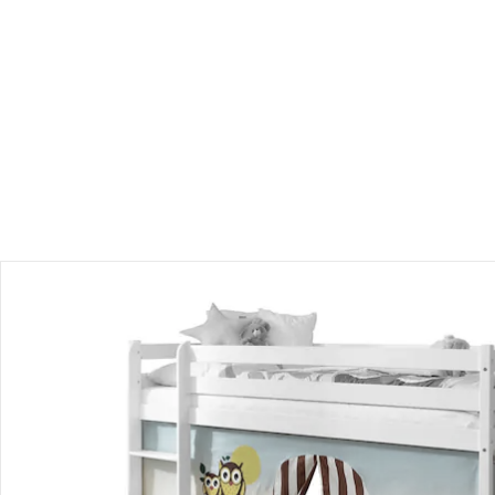
Versand durch Partner
Filialabholung
Einen Moment bitte...
Produktbeschreibung
Hinweise, Siegel & Hersteller
Bewertungen