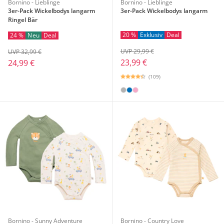
Bornino - Lieblinge
Bornino - Lieblinge
3er-Pack Wickelbodys langarm
3er-Pack Wickelbodys langarm
Ringel Bär
20 %
Exklusiv
Deal
24 %
Neu
Deal
UVP 29,99 €
UVP 32,99 €
23,99 €
24,99 €
(109)
Bornino - Sunny Adventure
Bornino - Country Love