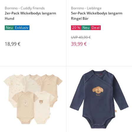
Bornino - Cuddly Friends
Bornino - Lieblinge
2er-Pack Wickelbodys langarm
5er-Pack Wickelbodys langarm
Hund
Ringel Bär
Neu
Exklusiv
20 %
Neu
Deal
UVP 49,99 €
18,99 €
39,99 €