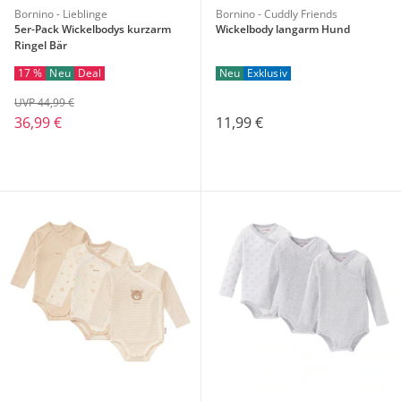
Bornino - Lieblinge
Bornino - Cuddly Friends
5er-Pack Wickelbodys kurzarm
Wickelbody langarm Hund
Ringel Bär
17 %
Neu
Deal
Neu
Exklusiv
UVP 44,99 €
36,99 €
11,99 €