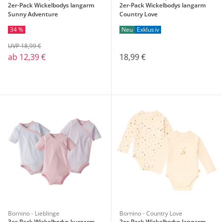
2er-Pack Wickelbodys langarm
2er-Pack Wickelbodys langarm
Sunny Adventure
Country Love
34 %
Neu
Exklusiv
UVP 18,99 €
ab
12,39 €
18,99 €
Bornino - Lieblinge
Bornino - Country Love
3er-Pack Wickelbodys kurzarm
2er-Pack Wickelbodys langarm