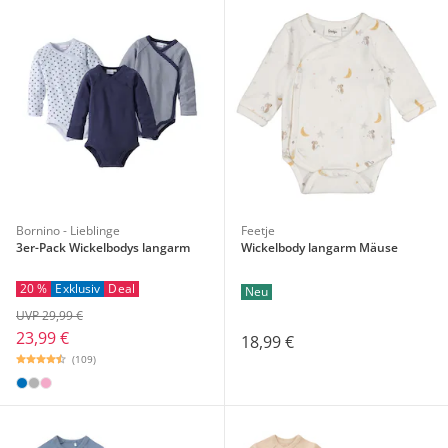
Bornino - Lieblinge
Feetje
3er-Pack Wickelbodys langarm
Wickelbody langarm Mäuse
20 %
Exklusiv
Deal
Neu
UVP 29,99 €
23,99 €
18,99 €
(109)