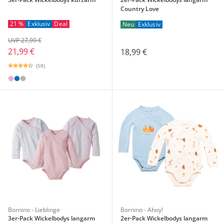
Country Love
21 %
Exklusiv
Deal
Neu
Exklusiv
UVP 27,99 €
21,99 €
18,99 €
(58)
Bornino - Lieblinge
Bornino - Ahoy!
3er-Pack Wickelbodys langarm
2er-Pack Wickelbodys langarm