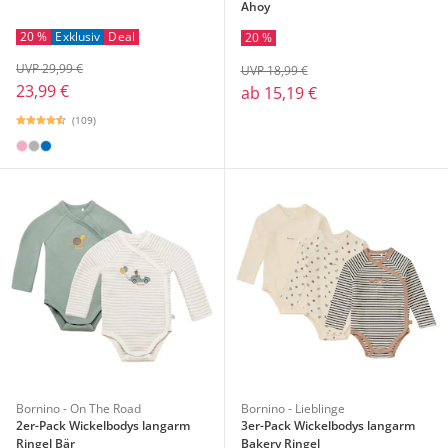
Ahoy
20 %
Exklusiv
Deal
20 %
UVP 29,99 €
UVP 18,99 €
23,99 €
ab
15,19 €
(109)
Bornino - On The Road
Bornino - Lieblinge
2er-Pack Wickelbodys langarm
3er-Pack Wickelbodys langarm
Ringel Bär
Bakery Ringel