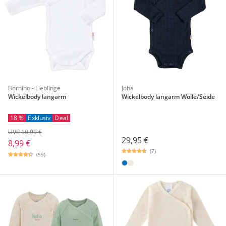
Bornino - Lieblinge
Joha
Wickelbody langarm
Wickelbody langarm Wolle/Seide
18 %
Exklusiv
Deal
UVP 10,99 €
29,95 €
8,99 €
(7)
(59)