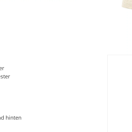
Lief
Ver
Fi
Ei
er
ster
nd hinten