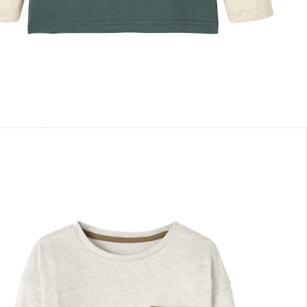
erbar - in 6-7 Werktagen bei Dir
sand durch Partner
lialabholung
nen Moment bitte...