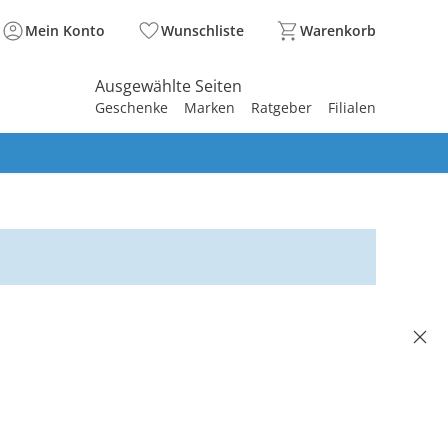
Mein Konto
Wunschliste
Warenkorb
Ausgewählte Seiten
Geschenke
Marken
Ratgeber
Filialen
spirieren
spirieren
spirieren
spirieren
spirieren
spirieren
spirieren
spirieren
spirieren
DET
n Langarmshirt Colorblock
eige/salbei
99 €