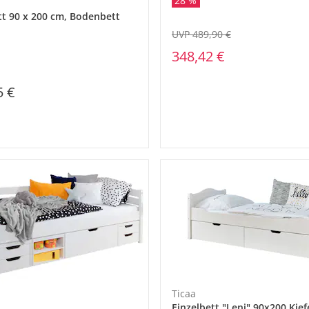
28 %
t 90 x 200 cm, Bodenbett
UVP 489,90 €
348,42 €
5 €
Ticaa
Einzelbett "Leni" 90x200 Kie