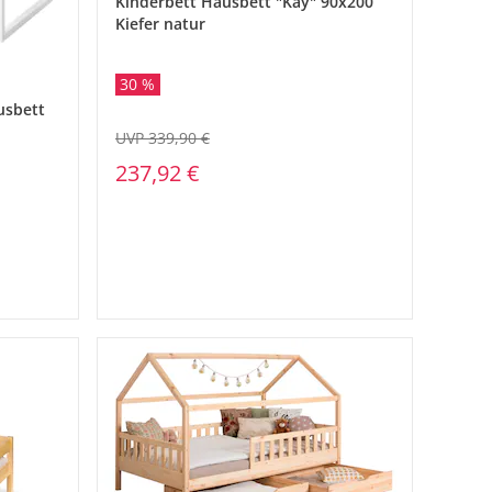
Kinderbett Hausbett "Kay" 90x200
Kiefer natur
30 %
usbett
UVP 339,90 €
237,92 €