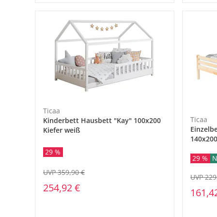
Ticaa
Ticaa
Kinderbett Hausbett "Kay" 100x200
Einzelb
Kiefer weiß
140x200
29 %
29 %
N
UVP 359,90 €
UVP 229
254,92 €
161,4