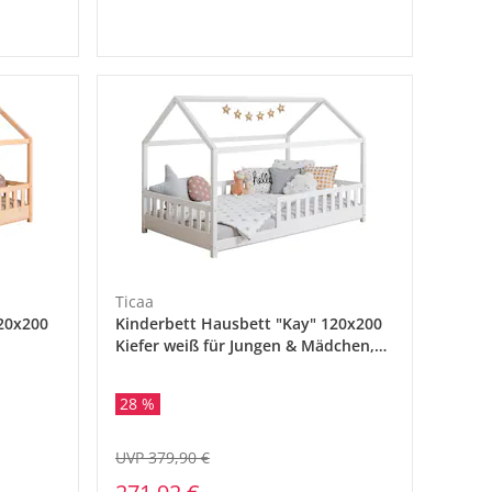
Ticaa
20x200
Kinderbett Hausbett "Kay" 120x200
Kiefer weiß für Jungen & Mädchen,
inkl. Rolllattenrost, Rausfallschutz
variabel, Montessori Bett weiß aus
28 %
Kiefer Massivholz
UVP 379,90 €