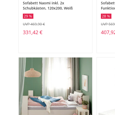
Sofabett Naomi inkl. 2x
Sofabet
Schubkästen, 120x200, Weiß
Funktio
Weiß
29 %
28 %
UVP 469,90 €
UVP 569
331,42 €
407,9