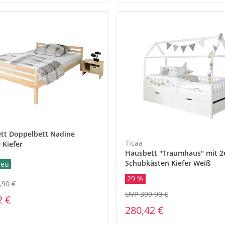
ett Doppelbett Nadine
Ticaa
 Kiefer
Hausbett "Traumhaus" mit 2
Schubkästen Kiefer Weiß
eu
29 %
,90 €
UVP 399,90 €
2 €
280,42 €