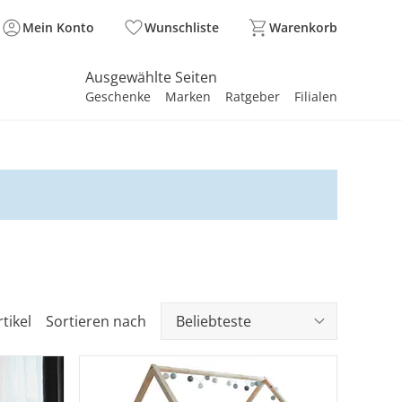
Mein Konto
Wunschliste
Warenkorb
Ausgewählte Seiten
Geschenke
Marken
Ratgeber
Filialen
spirieren
spirieren
spirieren
spirieren
spirieren
spirieren
spirieren
spirieren
spirieren
tikel
Sortieren nach