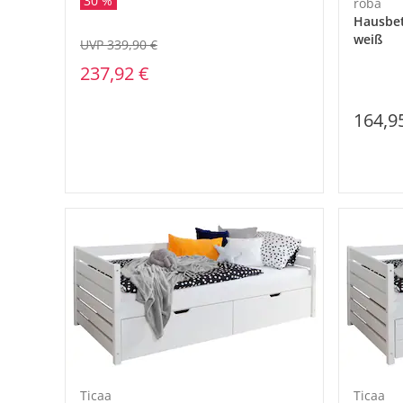
30 %
roba
Hausbet
weiß
UVP 339,90 €
237,92 €
164,9
Ticaa
Ticaa