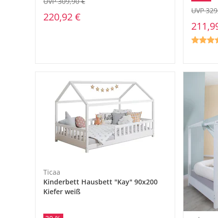
UVP 309,90 €
UVP 329
220,92 €
211,9
Ticaa
Kinderbett Hausbett "Kay" 90x200
Kiefer weiß