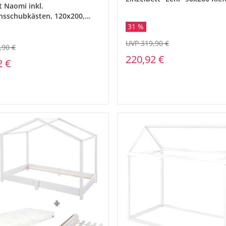
t Naomi inkl.
nsschubkästen, 120x200,
31 %
UVP 319,90 €
,90 €
220,92 €
2 €