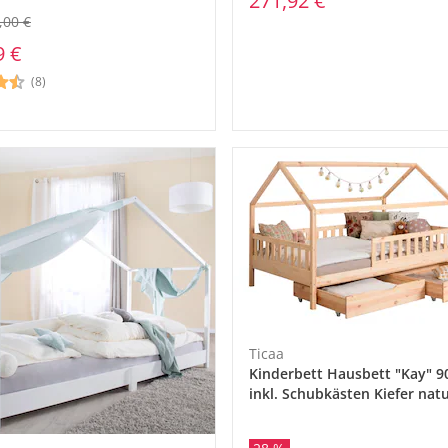
271,92 €
,00 €
9 €
(8)
Ticaa
Kinderbett Hausbett "Kay" 9
inkl. Schubkästen Kiefer nat