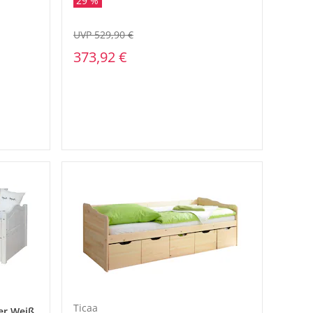
29 %
UVP 529,90 €
373,92 €
Ticaa
fer Weiß