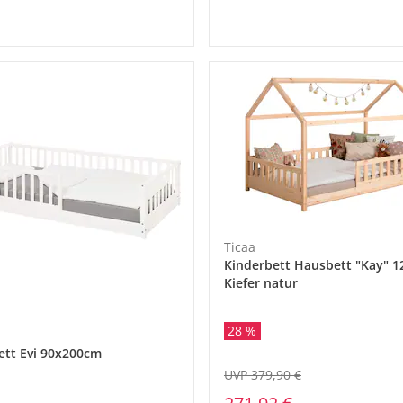
Ticaa
Kinderbett Hausbett "Kay" 1
Kiefer natur
28 %
tt Evi 90x200cm
UVP 379,90 €