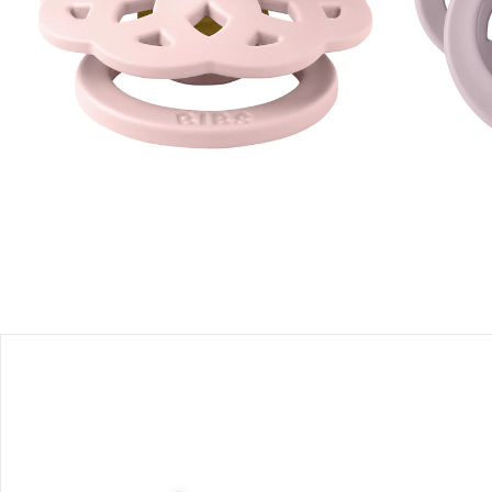
Einen Moment bitte...
Produktbeschreibung
Produktdetails
Produktvideos
Hinweise, Siegel & Hersteller