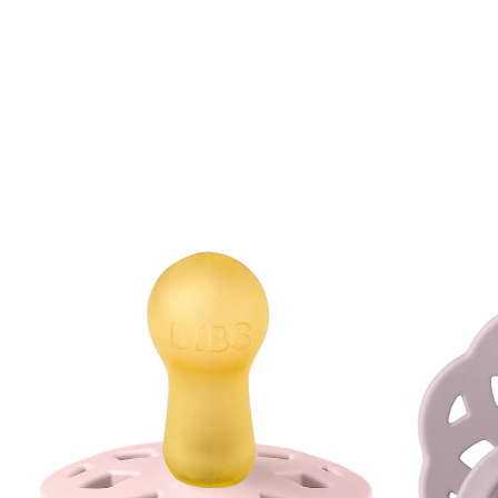
BIBS
2er-Pack Boheme Schnuller Latex, 6-18M
Blossom/Dusky Lilac
(21)
11,95 €
inkl. MwSt. und zzgl.
Versandkosten
5 PAYBACK Basis°Punkte
sammeln
In den Warenkorb
Lieferung nach Hause
Sofort lieferbar - in 2-3 Werktagen bei Dir
Filialabholung