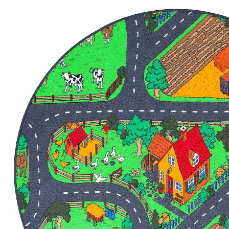
44 %
UVP 62,90 €
ab
34,90 €
inkl. MwSt. und zzgl.
Versandkosten
17 PAYBACK Basis°Punkte
sammeln
Maße
In den Warenkorb
Lieferung nach Hause
Lieferbar - in 5-6 Werktagen bei Dir
Versand durch Partner