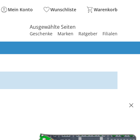
Mein Konto
Wunschliste
Warenkorb
Ausgewählte Seiten
Geschenke
Marken
Ratgeber
Filialen
spirieren
spirieren
spirieren
spirieren
spirieren
spirieren
spirieren
spirieren
spirieren
LE
enteppich Beidseitig
enlandschaften Bunt
 €