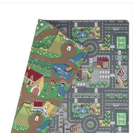
eferung nach Hause
erbar - in 5-6 Werktagen bei Dir
sand durch Partner
lialabholung
nen Moment bitte...