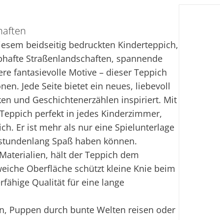
Li
haften
Lief
esem beidseitig bedruckten Kinderteppich,
Ver
ebhafte Straßenlandschaften, spannende
ere fantasievolle Motive – dieser Teppich
Fi
nen. Jede Seite bietet ein neues, liebevoll
ken und Geschichtenerzählen inspiriert. Mit
Ei
Teppich perfekt in jedes Kinderzimmer,
h. Er ist mehr als nur eine Spielunterlage
er stundenlang Spaß haben können.
 Materialien, hält der Teppich dem
eiche Oberfläche schützt kleine Knie beim
fähige Qualität für eine lange
n, Puppen durch bunte Welten reisen oder