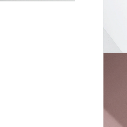
Lief
Ver
Fi
Ei