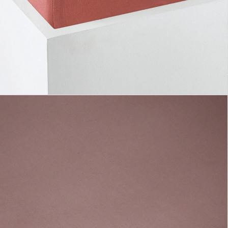
erbar - in 6-7 Werktagen bei Dir
sand durch Partner
lialabholung
nen Moment bitte...