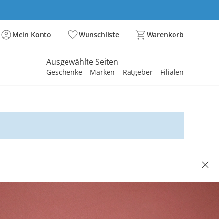
Mein Konto
Wunschliste
Warenkorb
Ausgewählte Seiten
Geschenke
Marken
Ratgeber
Filialen
spirieren
spirieren
spirieren
spirieren
spirieren
spirieren
spirieren
spirieren
spirieren
DET
Spannbettlaken, uni altrosa
14,99 €
. und zzgl.
Versandkosten