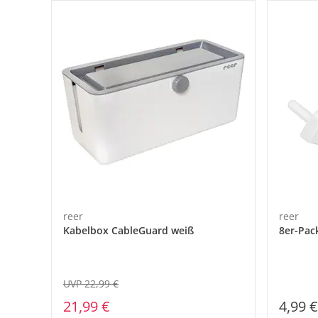
reer
reer
Kabelbox CableGuard weiß
8er-Pac
UVP 22,99 €
21,99 €
4,99 €