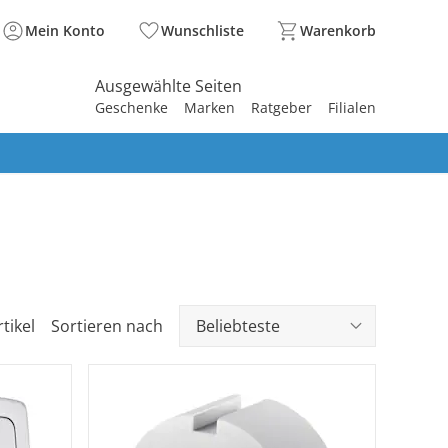
Mein Konto
Wunschliste
Warenkorb
Ausgewählte Seiten
Geschenke
Marken
Ratgeber
Filialen
spirieren
spirieren
spirieren
spirieren
spirieren
spirieren
spirieren
spirieren
spirieren
rtikel
Sortieren nach