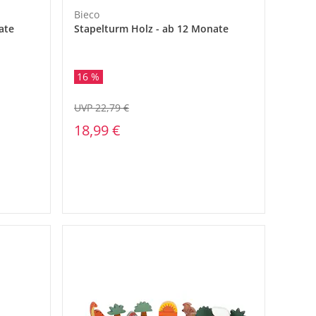
Bieco
ate
Stapelturm Holz - ab 12 Monate
16 %
UVP 22,79 €
18,99 €