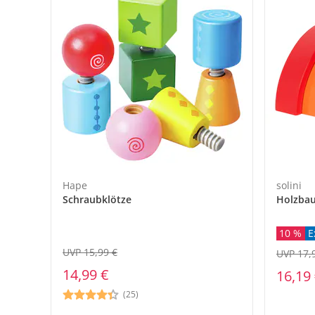
Hape
solini
Schraubklötze
Holzbau
10 %
E
UVP 15,99 €
UVP 17,
14,99 €
16,19
(25)