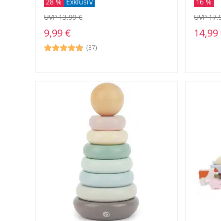
16 %
28 %
Exklusiv
UVP 17,
UVP 13,99 €
14,99
9,99 €
(37)