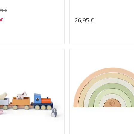
99 €
 €
26,95 €