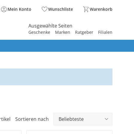
Mein Konto
Wunschliste
Warenkorb
Ausgewählte Seiten
Geschenke
Marken
Ratgeber
Filialen
spirieren
spirieren
spirieren
spirieren
spirieren
spirieren
spirieren
spirieren
spirieren
tikel
Sortieren nach