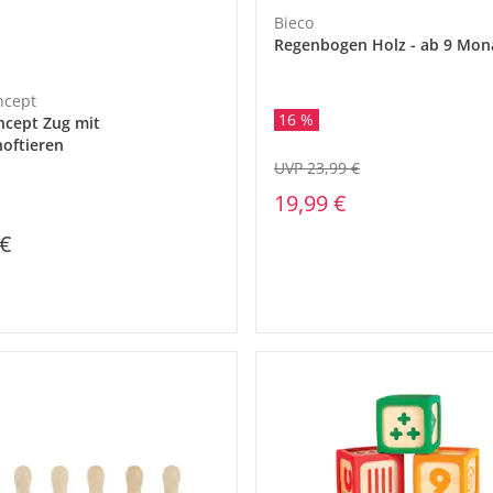
Bieco
Regenbogen Holz - ab 9 Mon
ncept
16 %
ncept Zug mit
oftieren
UVP 23,99 €
19,99 €
 €