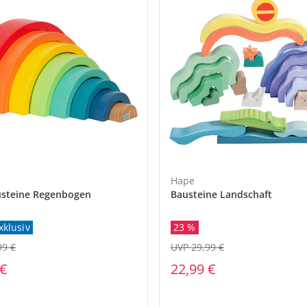
Hape
steine Regenbogen
Bausteine Landschaft
xklusiv
23 %
99 €
UVP 29,99 €
 €
22,99 €