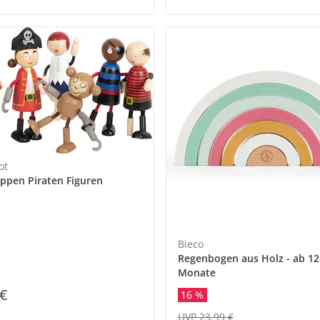
ot
ppen Piraten Figuren
Bieco
Regenbogen aus Holz - ab 12
Monate
 €
16 %
UVP 23,99 €