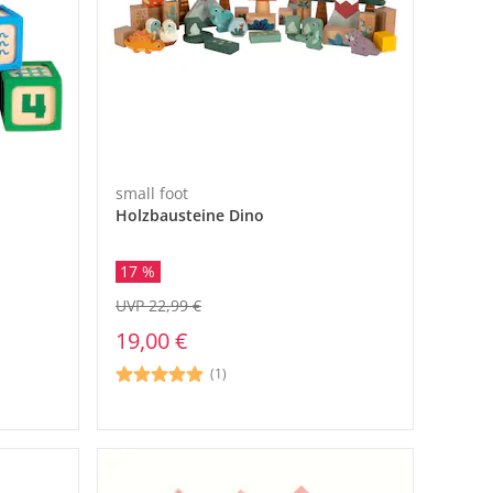
small foot
Holzbausteine Dino
17 %
UVP 22,99 €
19,00 €
(1)