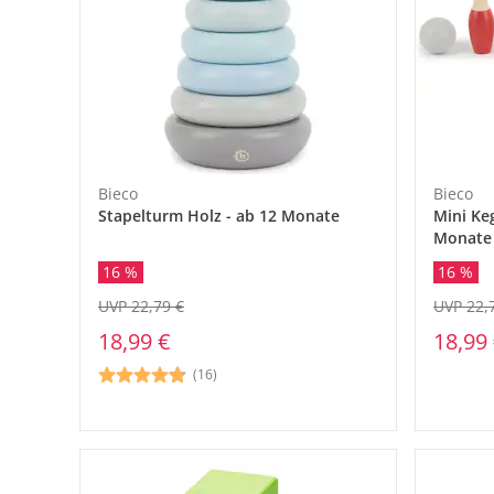
Bieco
Bieco
Stapelturm Holz - ab 12 Monate
Mini Keg
Monate
16 %
16 %
UVP 22,
UVP 22,79 €
18,99
18,99 €
(16)