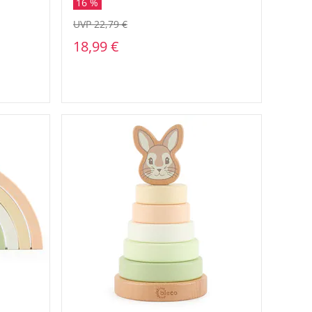
16 %
UVP 22,79 €
18,99 €