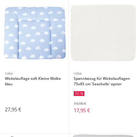
roba
roba
Wickelauflage soft Kleine Wolke
Spannbezug für Wickelauflagen
blau
75x85 cm 'Seashells' oyster
10 %
19,95 €
27,95 €
17,95 €