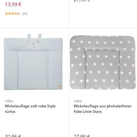
13,99 €
(36)
roba
roba
Wickelauflage soft roba Style
Wickelauflage aus phthalatfreier
türkis
Folie Little Stars
32,95 €
27,95 €